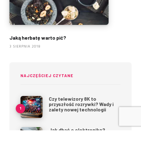
Jaką herbatę warto pić?
3 SIERPNIA 2018
NAJCZĘŚCIEJ CZYTANE
Czy telewizory 8K to
przyszłość rozrywki? Wady i
zalety nowej technologii
Jak dbać o elektronikę?
Najczęstsze błędy, których
unikać