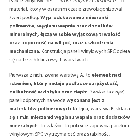
Panele winylowe SPC –
Stone Polymer Composite
– to
materiał, który w ostatnim czasie zrewolucjonizował
świat podłóg.
Wyprodukowane z mieszanki
polimerów, węglanu wapnia oraz dodatków
mineralnych, łączą w sobie wyjątkową trwałość
oraz odporność na wilgoć, oraz uszkodzenia
mechaniczne.
Konstrukcja paneli winylowych SPC opiera
się na trzech kluczowych warstwach.
Pierwsza z nich, zwana warstwą A, to
element nad
rdzeniem, który nadaje podłodze sprężystość,
delikatność w dotyku oraz ciepło
. Zwykle ta część
paneli odpornych na wodę
wykonana jest z
materiałów polimerowych
. Kolejna, warstwa B, składa
się z m.in.
mieszanki
węglanu wapnia oraz dodatków
mineralnych
. To właśnie to pokrycie zapewnia panelom
winylowym SPC wytrzymałość oraz stabilność,