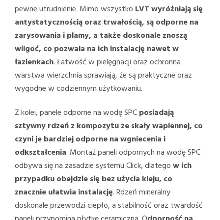
pewne utrudnienie. Mimo wszystko
LVT wyróżniają się
antystatycznością oraz trwałością, są odporne na
zarysowania i plamy, a także doskonale znoszą
wilgoć, co pozwala na ich instalację nawet w
łazienkach
. Łatwość w pielęgnacji oraz ochronna
warstwa wierzchnia sprawiają, że są praktyczne oraz
wygodne w codziennym użytkowaniu.
Z kolei, panele odporne na wodę SPC
posiadają
sztywny rdzeń z kompozytu ze skały wapiennej, co
czyni je bardziej odporne na wgniecenia i
odkształcenia
. Montaż paneli odpornych na wodę SPC
odbywa się na zasadzie systemu Click, dlatego
w ich
przypadku obejdzie się bez użycia kleju, co
znacznie ułatwia instalację
. Rdzeń mineralny
doskonale przewodzi ciepło, a stabilność oraz twardość
paneli przypomina płytkę ceramiczną. O
dporność na