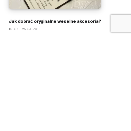
Jak dobrać oryginalne weselne akcesoria?
18 CZERWCA 2019
NAJCZĘŚCIEJ CZYTANE
Czy telewizory 8K to
przyszłość rozrywki? Wady i
zalety nowej technologii
Jak dbać o elektronikę?
Najczęstsze błędy, których
unikać