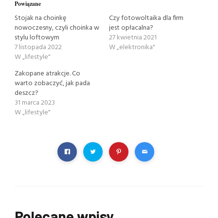
Powiązane
Stojak na choinkę
Czy fotowoltaika dla firm
nowoczesny, czyli choinka w
jest opłacalna?
stylu loftowym
27 kwietnia 2021
7 listopada 2022
W „elektronika"
W „lifestyle"
Zakopane atrakcje. Co
warto zobaczyć, jak pada
deszcz?
31 marca 2023
W „lifestyle"
Polecane wpisy