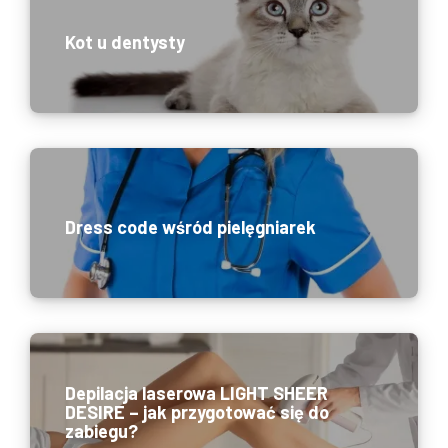
Kot u dentysty
Dress code wśród pielęgniarek
Depilacja laserowa LIGHT SHEER
DESIRE – jak przygotować się do
zabiegu?