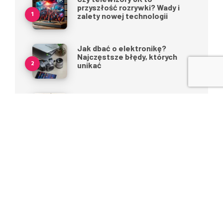
przyszłość rozrywki? Wady i
zalety nowej technologii
Jak dbać o elektronikę?
Najczęstsze błędy, których
unikać
5 Codziennych nawyków, które
umacniają więzi rodzinne
Technologie przyszłości,
które już teraz masz w zasięgu
ręki
Rodzinne dramy czy wspólne
sukcesy? Oto jak rozwiązywać
konflikty w domu