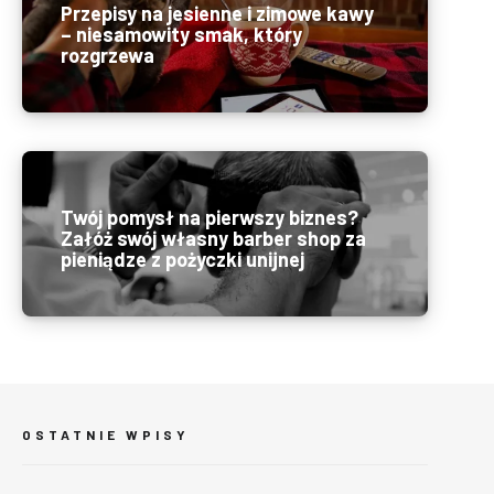
Przepisy na jesienne i zimowe kawy
– niesamowity smak, który
rozgrzewa
Twój pomysł na pierwszy biznes?
Załóż swój własny barber shop za
pieniądze z pożyczki unijnej
OSTATNIE WPISY