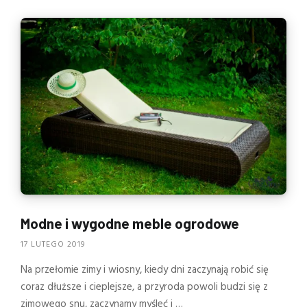
Modne i wygodne meble ogrodowe
17 LUTEGO 2019
Na przełomie zimy i wiosny, kiedy dni zaczynają robić się
coraz dłuższe i cieplejsze, a przyroda powoli budzi się z
zimowego snu, zaczynamy myśleć i …