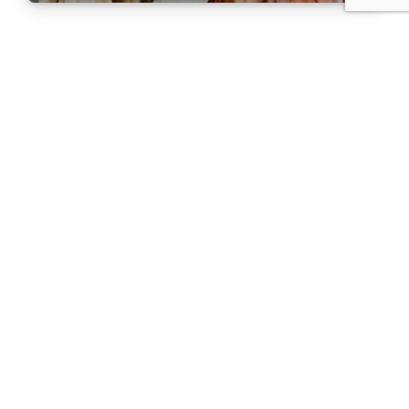
Niepozorny element, poważne
szkody. Zadbaj o filtr powietrza
Atrakcje Zakopane. Czyli co
zobaczyć w Zakopanem zimą?